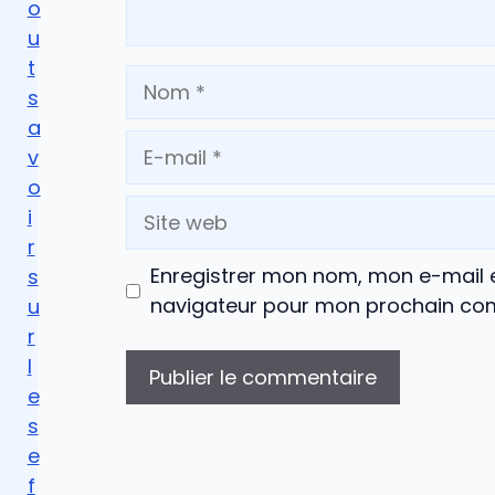
o
u
t
Nom
s
a
E-
v
mail
o
Site
i
web
r
Enregistrer mon nom, mon e-mail e
s
navigateur pour mon prochain co
u
r
l
e
s
e
f