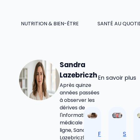
NUTRITION & BIEN-ÊTRE
SANTÉ AU QUOTI
Sandra
Lazebriczh
En savoir plus
Après quinze
années passées
à observer les
dérives de
l'information
médicale en
ligne, Sandra
F
S
Lazebriczh a