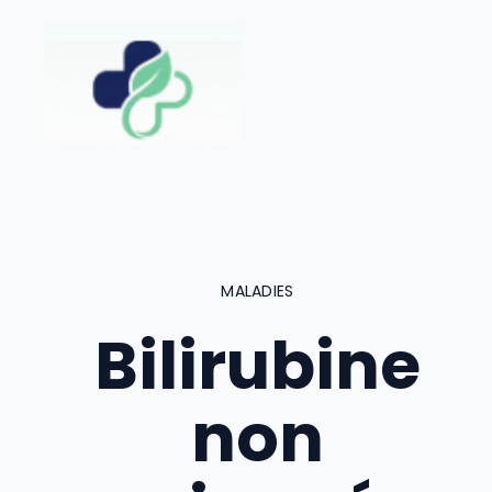
Aller
au
contenu
MALADIES
Bilirubine
non