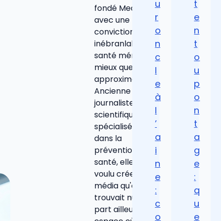
u
t
fondé Medilax
r
e
avec une
o
n
conviction
n
t
inébranlable : la
santé mérite
c
o
mieux que des
l
u
approximations.
e
p
Ancienne
à
o
journaliste
l
n
scientifique
’
t
spécialisée
a
a
dans la
i
g
prévention
santé, elle a
n
e
voulu créer le
e
:
média qu'elle ne
:
q
trouvait nulle
c
u
part ailleurs : un
o
e