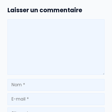
Laisser un commentaire
Commentaire
Nom
E-
mail
Site