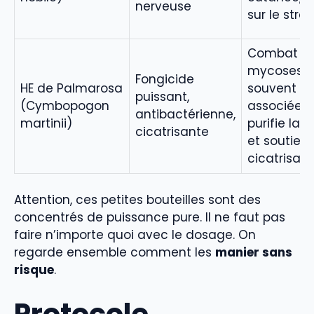
nerveuse
sur le stres
Combat le
mycoses
Fongicide
HE de Palmarosa
souvent
puissant,
(Cymbopogon
associées,
antibactérienne,
martinii)
purifie la 
cicatrisante
et soutient
cicatrisati
Attention, ces petites bouteilles sont des
concentrés de puissance pure. Il ne faut pas
faire n’importe quoi avec le dosage. On
regarde ensemble comment les
manier sans
risque
.
Protocole