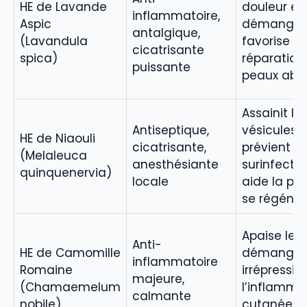
HE de Lavande
douleur et 
inflammatoire,
Aspic
démangeai
antalgique,
(Lavandula
favorise la
cicatrisante
spica)
réparation
puissante
peaux abî
Assainit le
Antiseptique,
vésicules,
HE de Niaouli
cicatrisante,
prévient le
(Melaleuca
anesthésiante
surinfectio
quinquenervia)
locale
aide la pe
se régénér
Apaise les
Anti-
HE de Camomille
démangea
inflammatoire
Romaine
irrépressib
majeure,
(Chamaemelum
l’inflamma
calmante
nobile)
cutanée, a