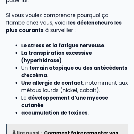
patients.
Si vous voulez comprendre pourquoi ça
flambe chez vous, voici
les déclencheurs les
plus courants
à surveiller :
Le stress et la fatigue nerveuse
.
La transpiration excessive
(hyperhidrose)
.
Un
terrain atopique ou des antécédents
d’eczéma
.
Une allergie de contact
, notamment aux
métaux lourds (nickel, cobalt).
Le
développement d’une mycose
cutanée
.
accumulation de toxines
.
À lire aussi :
Comment faire remonter vos