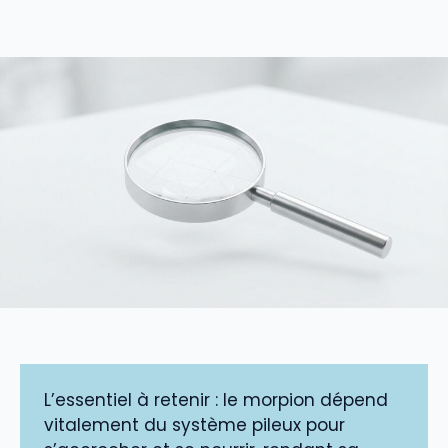
L’essentiel à retenir : le morpion dépend
vitalement du système pileux pour