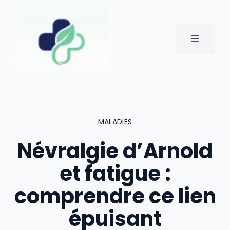
Aller
au
contenu
MENU
MALADIES
Névralgie d’Arnold
et fatigue :
comprendre ce lien
épuisant