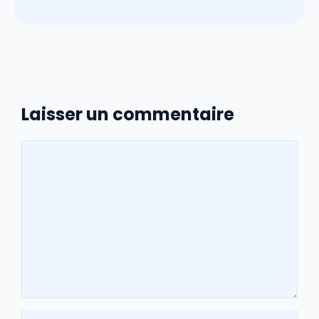
Laisser un commentaire
Commentaire
Nom